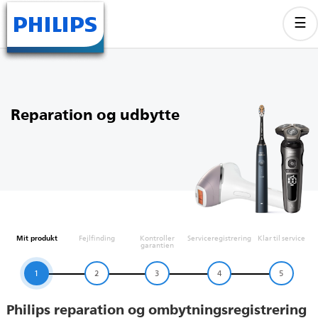
Reparation og udbytte
Mit produkt
Fejlfinding
Kontroller
Serviceregistrering
Klar til service
garantien
1
2
3
4
5
Philips reparation og ombytningsregistrering